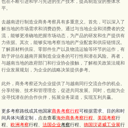
也在不断引进和学习先进的生产技术，提高制造业的整体水
平。
去越南进行制造业商务考察具有多重意义。首先，可以深入了
解当地的市场需求和消费趋势。通过与当地企业和消费者的交
流，能够更准确地把握市场动态，为产品的研发和生产提供有
力依据。其次，能够实地考察当地的产业配套和供应链情况。
了解原材料供应、零部件生产以及物流运输等环节的运作，有
助于评估在越南开展制造业业务的可行性和潜在风险。再者，
与越南当地的政府部门和行业协会接触，了解相关政策法规和
行业发展规划，为企业的战略决策提供参考。
此外，商务考察还为企业提供了与越南同行交流合作的机会。
分享经验、技术和管理理念，促进共同发展。同时，也能为企
业寻找潜在的合作伙伴，拓展业务渠道，实现互利共赢。
更多考察路线或其他国家
商务考察行程
可根据需求、目的和时
间具体沟通定制，
点击查看
海外商务考察行程
、
美国考察
行
程、
欧洲考察
行程、
法国企业
考察
行程、
德国汉诺威工业展
行