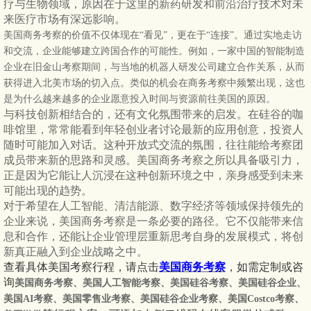
疗与生物领域，原因在于这里的新药研发和前沿治疗技术对未
来医疗市场有深远影响。
美国商务考察的价值不仅体现在
“看见”，更在于“连接”。通过实地走访
和交流，企业能够建立跨国合作的可能性。例如，一家中国的智能制造
企业在旧金山考察期间，与当地的机器人研发公司建立合作关系，从而
获得进入北美市场的切入点。类似的机会在商务考察中频繁出现，这也
是为什么越来越多的企业愿意投入时间与资源前往美国的原因。
与科技创新相结合的，还有文化氛围带来的启发。在硅谷的咖
啡馆里，常常能看到年轻创业者讨论最新的应用创意，投资人
随时可能加入对话。这种开放式交流的氛围，往往能给考察团
成员带来新的思路和灵感。美国商务考察之所以具备吸引力，
正是因为它能让人沉浸在这种创新环境之中，亲身感受到未来
可能出现的趋势。
对于希望在人工智能、清洁能源、数字经济等领域保持领先的
企业来说，美国商务考察是一条必要的路径。它不仅能带来信
息和合作，还能让企业管理层重新思考自身的发展模式，将创
新真正融入到企业战略之中。
查看具体美国考察行程，请点击
美国商务考察
，如需定制或咨
询
美国商务考察、美国人工智能考察、美国硅谷考察、美国硅谷企业、
美国
AI考察、美国零售业考察、美国硅谷企业考察、美国Costco考察、