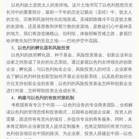
以色列故土是犹太人的发祥地。这片土地书写了以色列悠悠历史
长河中的重要部分，最初一千年的历史记载在《圣经》中。犹太人
的文化、宗教和民族特性在此地形成。圣城耶路撒冷不仅是犹太教
的发源地，还是基督教和伊斯兰教的发源地，是教徒们心中最神圣
的地方。我们将游览橄榄山、伯利恒，体验耶稣苦难之路，参观巴
哈伊教先知巴孛的安息之地——巴哈伊空中花园。
3、以色列的孵化器和风险投资
以色列的政府孵化器、种子基金、风险投资基金、创新企业和企
业家之间形成了良好的生态系统。通过参观以色列全球领先的创新
企业，孵化器，与以色列知名企业、风险投资人的对话，企业家将
会了解以色列科技创新型如何开展企业创新系统，以及政府如何全
方位支持创新企业的发展，以色列的风险投资基金怎样和创新企业
进行对接，怎样帮助投资企业成长等。
4、构建与以色列的有效对接机制
考察团将有专注于中国——以色列业务的专业商务团队，全程解
读以色列的管理思维和投资模式，后期将会根据企业家、投资人的
需要，跟进所有有意向的项目，并提供专业的商务服务。同时，未
来将定期向企业家投资人提供定制服务，也将定期组织有潜力的以
色列创业项目在中国的路演。为企业家、投资人搭建起中国—以色