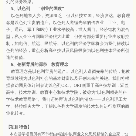
列的商务桥梁。
5、以色列——“创业的国度”
以色列地窄人少，资源匮乏，但以科技立国，经济发达。教育理
念是以色列宝贵的遗产。以色列人遵循先辈的传农业、工业、电
子、通讯、军工和医疗工业水平较高，世人瞩目。经济结构为混合
型，私人企业占国民经济很大比重，但仍有部分重要行业由政府控
制，如电信、航运、民航等。以色列的经济学家将会为我们解读以
色列的经济，重点分析高科技以及风险投资为以色列整体经济所创
造的价值。
6、创新背后的源泉—教育理念
教育理念是以色列宝贵的遗产。以色列人遵循先辈的传统，把教
育继续视为以色列社会的基本财富以及开创未来的关键。我们将根
据参访团具体订制参访以色列ORT。ORT侧重于高科技培训，涵盖
高中、技术培训、教育中心和技术学院，被称为“以色列领先的科
学技术教育网络”。我们还将拜访以色列的清华——以色列理工大
学、特拉维夫大学，了解以色列大学研发的技术如何进行华丽的商
业化转变。
【项目特色】
本次游学项目所有环节都由精通中以商业文化思想精髓的企业家，也