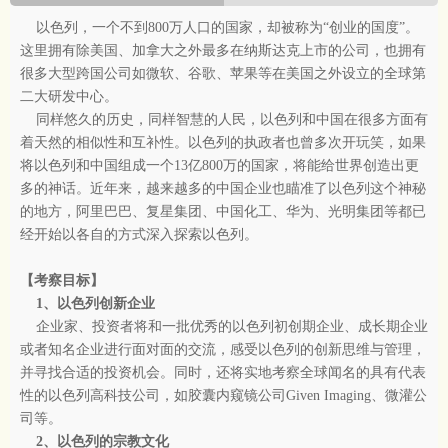
以色列，一个不到800万人口的国家，却被称为“创业的国度”。
这里拥有除美国、加拿大之外最多在纳斯达克上市的公司，也拥有
很多大型跨国公司如微软、谷歌、苹果等在美国之外设立的全球第
二大研发中心。
同样悠久的历史，同样智慧的人民，以色列和中国在很多方面有
着天然的相似性和互补性。以色列的执政者也曾多次开玩笑，如果
将以色列和中国组成一个13亿800万的国家，将能给世界创造出更
多的神话。近年来，越来越多的中国企业也瞄准了以色列这个神秘
的地方，阿里巴巴、复星集团、中国化工、华为、光明集团等都已
经开始以各自的方式深入探索以色列。
【考察目标】
1、以色列创新企业
企业家、投资者将和一批优秀的以色列初创期企业、成长期企业
或者知名企业进行面对面的交流，感受以色列的创新思维与管理，
并寻找合适的投资机会。同时，还将实地考察全球闻名的具有代表
性的以色列高科技公司，如胶囊内窥镜公司Given Imaging、微灌公
司等。
2、以色列的宗教文化